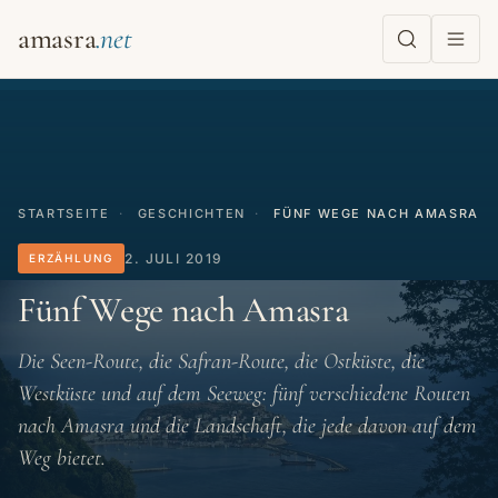
amasra
STARTSEITE
·
GESCHICHTEN
·
FÜNF WEGE NACH AMASRA
2. JULI 2019
ERZÄHLUNG
Fünf Wege nach Amasra
Die Seen-Route, die Safran-Route, die Ostküste, die
Westküste und auf dem Seeweg: fünf verschiedene Routen
nach Amasra und die Landschaft, die jede davon auf dem
Weg bietet.