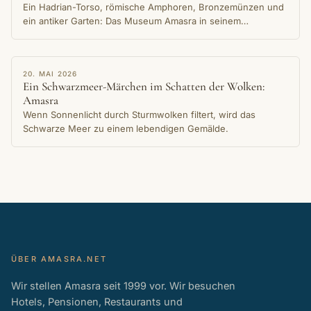
Ein Hadrian-Torso, römische Amphoren, Bronzemünzen und
ein antiker Garten: Das Museum Amasra in seinem
Steingebäude am Kleinen-Hafen-Ufer bewahrt die
jahrtausendealte Erinnerung der Stadt.
ERZÄHLUNG
20. MAI 2026
Ein Schwarzmeer-Märchen im Schatten der Wolken:
Amasra
Wenn Sonnenlicht durch Sturmwolken filtert, wird das
Schwarze Meer zu einem lebendigen Gemälde.
ÜBER AMASRA.NET
Wir stellen Amasra seit 1999 vor. Wir besuchen
Hotels, Pensionen, Restaurants und