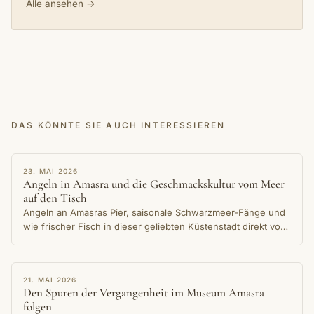
Alle ansehen →
DAS KÖNNTE SIE AUCH INTERESSIEREN
ERZÄHLUNG
23. MAI 2026
Angeln in Amasra und die Geschmackskultur vom Meer
auf den Tisch
Angeln an Amasras Pier, saisonale Schwarzmeer-Fänge und
wie frischer Fisch in dieser geliebten Küstenstadt direkt vom
Wasser auf den Tisch kommt.
ERZÄHLUNG
21. MAI 2026
Den Spuren der Vergangenheit im Museum Amasra
folgen