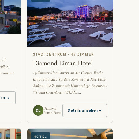
STADTZENTRUM · 45 ZIMMER
teil
Diamond Liman Hotel
blick,
45-Zimmer-Hotel direkt an der Großen Bucht
estaurant
(Büyük Liman). Vordere Zimmer mit Meerblick-
Balkon; alle Zimmer mit Klimaanlage, Satelliten-
TV und kostenlosem WLAN. …
ehen
Diamond
Details ansehen
DL
Liman Hotel
HOTEL