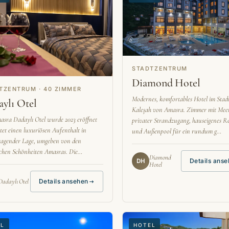
STADTZENTRUM
Diamond Hotel
TZENTRUM · 40 ZIMMER
Modernes, komfortables Hotel im Stadt
ylı Otel
Kaleşah von Amasra. Zimmer mit Meer
sra Dadaylı Otel wurde 2023 eröffnet
privater Strandzugang, hauseigenes R
tet einen luxuriösen Aufenthalt in
und Außenpool für ein rundum g…
ragender Lage, umgeben von den
schen Schönheiten Amasras. Die…
Diamond
Details ans
DH
Hotel
Dadaylı Otel
Details ansehen
EL
HOTEL