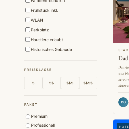
Familienfreundlich
Frühstück inkl.
WLAN
Parkplatz
Haustiere erlaubt
Historisches Gebäude
STAD
Dada
Das Ama
PREISKLASSE
und bie
hervor
₺
₺₺
₺₺₺
₺₺₺₺
histori
DO
PAKET
Premium
Professionell
HOT