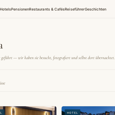
Hotels
Pensionen
Restaurants & Cafés
Reiseführer
Geschichten
a
 geführt — wir haben sie besucht, fotografiert und selbst dort übernachtet.
sse
EL
HOTEL