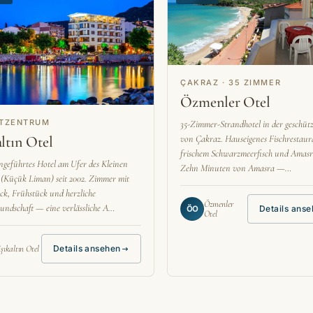
ÇAKRAZ · 35 ZIMMER
Özmenler Otel
TZENTRUM
35-Zimmer-Strandhotel in der geschüt
altın Otel
von Çakraz. Hauseigenes Fischrestaur
frischem Schwarzmeerfisch und Amasr
ngeführtes Hotel am Ufer des Kleinen
Zehn Minuten von Amasra —…
(Küçük Liman) seit 2002. Zimmer mit
ck, Frühstück und herzliche
Özmenler
undschaft — eine verlässliche A…
Details ans
ÖO
Otel
Işıkaltın Otel
Details ansehen