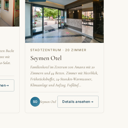
STADTZENTRUM · 20 ZIMMER
zten Bucht
Seymen Otel
ant mit
a-Salat.
Familienhotel im Zentrum von Amasra mit 20
Zimmern und 44 Betten. Zimmer mit Meerblick,
Frühstücksbuffet, 24-Stunden-Warmwasser,
Klimaanlage und Aufzug. Fußläuf…
ehen
Seymen Otel
Details ansehen
SO