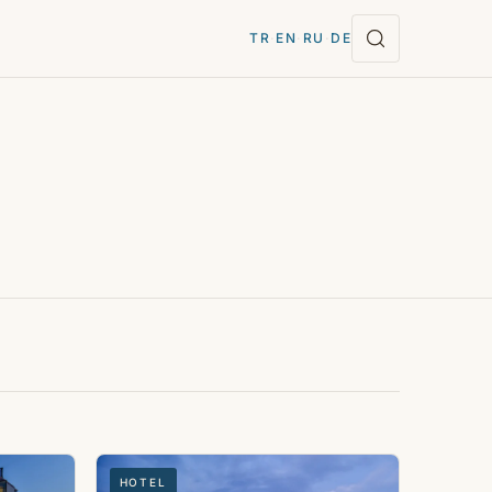
TR
·
EN
·
RU
·
DE
HOTEL