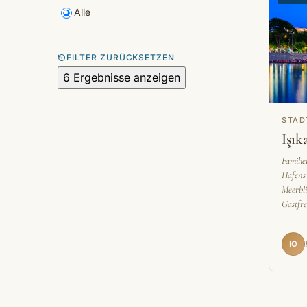
Alle
FILTER ZURÜCKSETZEN
6 Ergebnisse anzeigen
STAD
Işık
Familie
Hafens 
Meerbli
Gastfre
IO