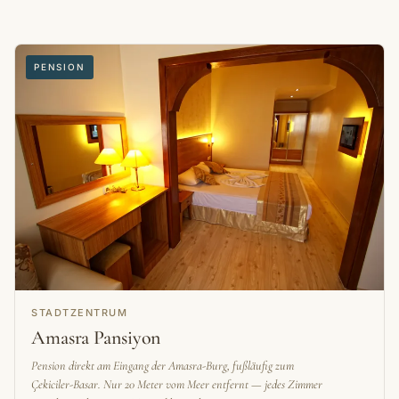
PENSION
STADTZENTRUM
Amasra Pansiyon
Pension direkt am Eingang der Amasra-Burg, fußläufig zum
Çekiciler-Basar. Nur 20 Meter vom Meer entfernt — jedes Zimmer