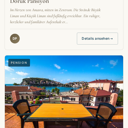
Doruk Pansiyon
Im Herzen von Amasra, mitten im Zentrum. Die Strände Büyük
Liman und Küçük Liman sind fußläufig erreichbar. Ein ruhiger,
herzlicher und familiärer Aufenthalt er…
Details ansehen
DP
PENSION