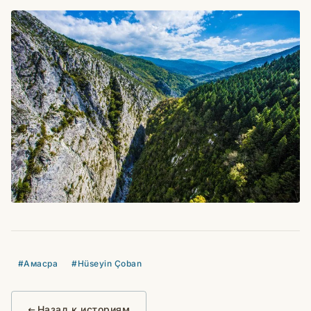
#Амасра
#Hüseyin Çoban
Назад к историям