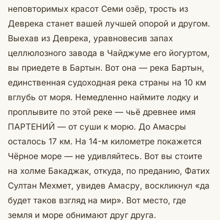
неповторимых красот Семи озёр, трость из
Деврека станет вашей лучшей опорой и другом.
Выехав из Деврека, уравновесив запах
целлюлозного завода в Чайджуме его йогуртом,
вы приедете в Бартын. Вот она — река Бартын,
единственная судоходная река страны на 10 км
вглубь от моря. Немедленно наймите лодку и
проплывите по этой реке — чьё древнее имя
ПАРТЕНИЙ — от суши к морю. До Амасры
осталось 17 км. На 14-м километре покажется
Чёрное море — не удивляйтесь. Вот вы стоите
на холме Бакаджак, откуда, по преданию, Фатих
Султан Мехмет, увидев Амасру, воскликнул «да
будет таков взгляд на мир». Вот место, где
земля и море обнимают друг друга.