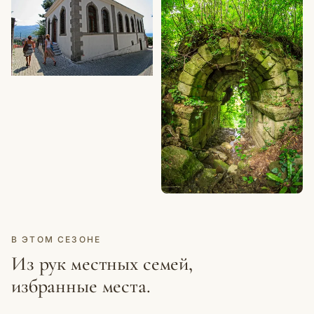
Дом Эдхем-аги (Edhem Ağa
Evi)
ИСТОРИЧЕСКОЕ
Дом районного губернатора
(Kaymakam Evi)
ИСТОРИЧЕСКОЕ
Мост Кемердере (Kemerdere
Köprüsü)
В ЭТОМ СЕЗОНЕ
Из рук местных семей,
избранные места.