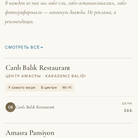
В каждом из них мы либо ели, либо останавливались, либо
фотографировали — минимум дважды. Не реклама, а
рекомендация.
СМОТРЕТЬ ВСЁ
Canlı Balık Restaurant
РЕСТОРАН
ЦЕНТР АМАСРЫ · KARADENIZ BALIĞI
У самого моря
В центре
Wi-Fi
ЦЕНА
Canlı Balık Restaurant
CB
₺₺₺
Amasra Pansiyon
ГОСТЕВОЙ ДОМ