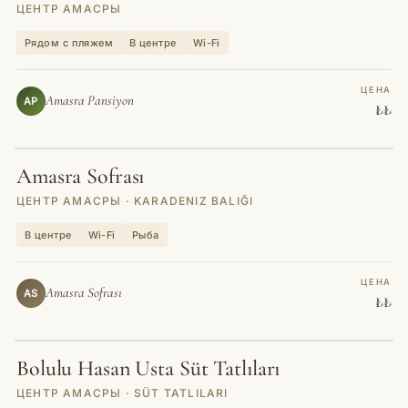
ЦЕНТР АМАСРЫ
Рядом с пляжем
В центре
Wi-Fi
ЦЕНА
Amasra Pansiyon
AP
₺₺
Amasra Sofrası
РЕСТОРАН
ЦЕНТР АМАСРЫ · KARADENIZ BALIĞI
В центре
Wi-Fi
Рыба
ЦЕНА
Amasra Sofrası
AS
₺₺
Bolulu Hasan Usta Süt Tatlıları
КАФЕ
ЦЕНТР АМАСРЫ · SÜT TATLILARI