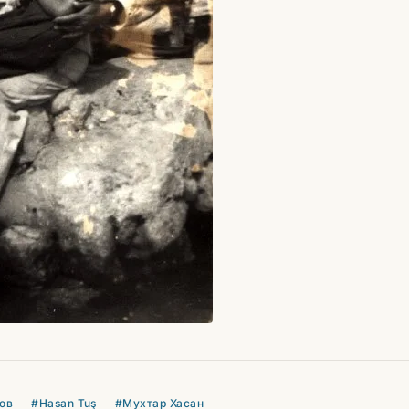
ов
#Hasan Tuş
#Мухтар Хасан