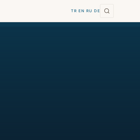
TR
·
EN
·
RU
·
DE