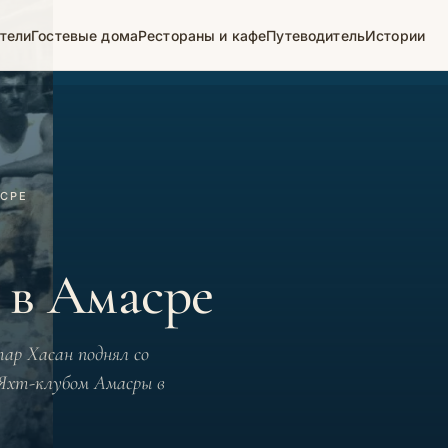
тели
Гостевые дома
Рестораны и кафе
Путеводитель
Истории
АСРЕ
 в Амасре
тар Хасан поднял со
 Яхт-клубом Амасры в