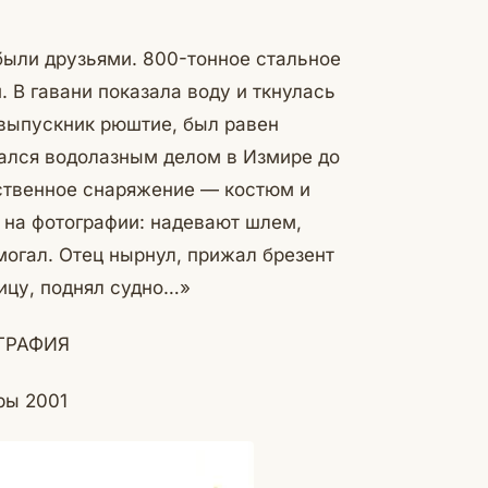
были друзьями. 800-тонное стальное
 В гавани показала воду и ткнулась
, выпускник рюштие, был равен
ался водолазным делом в Измире до
бственное снаряжение — костюм и
т на фотографии: надевают шлем,
омогал. Отец нырнул, прижал брезент
ицу, поднял судно…»
ГРАФИЯ
ы 2001