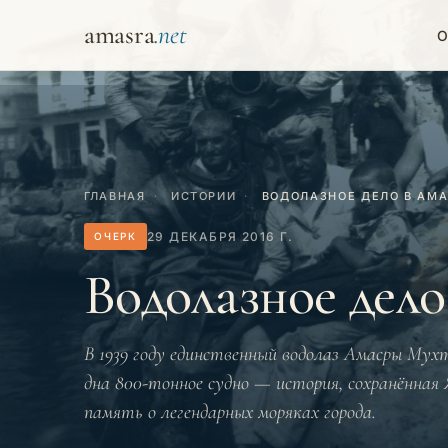
amasra
О
ГЛАВНАЯ
·
ИСТОРИИ
·
ВОДОЛАЗНОЕ ДЕЛО В АМ
29 ДЕКАБРЯ 2016 Г.
ОЧЕРК
Водолазное дело
В 1939 году единственный водолаз Амасры Мух
дна 800-тонное судно — история, сохранённая
память о легендарных моряках города.