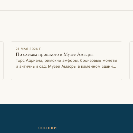
ОЧЕРК
21 МАЯ 2026 Г.
По следам прошлого в Музее Амасры
Торс Адриана, римские амфоры, бронзовые монеты
и античный сад: Музей Амасры в каменном здании
на берегу Малой гавани хранит тысячелетнюю
память города.
ССЫЛКИ