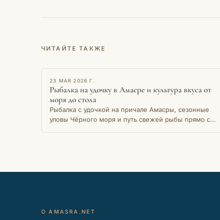
ЧИТАЙТЕ ТАКЖЕ
ОЧЕРК
23 МАЯ 2026 Г.
Рыбалка на удочку в Амасре и культура вкуса от
моря до стола
Рыбалка с удочкой на причале Амасры, сезонные
уловы Чёрного моря и путь свежей рыбы прямо с
мола на местный стол — история живой традиции.
О AMASRA.NET