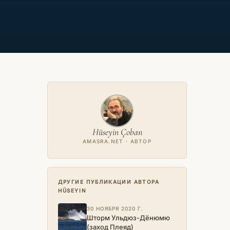
Hüseyin Çoban
AMASRA.NET · АВТОР
ДРУГИЕ ПУБЛИКАЦИИ АВТОРА
HÜSEYIN
30 НОЯБРЯ 2020 Г.
Шторм Ульдюз-Дёнюмю
(заход Плеяд)