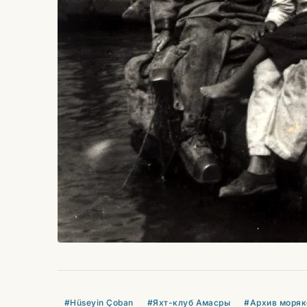
#Hüseyin Çoban
#Яхт-клуб Амасры
#Архив моряк