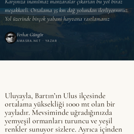
Karşınıza inanılmaz manzaralar çıkartan bu yol biraz
meşakkatli. Ortalama 35 km dağ yolundan ilerliyorsunuz.
Yol üzerinde birçok yabani hayvana rastlamanız
Ferhat Güngör
AMASRA.NET · YAZAR
Uluyayla, Bartın’ın Ulus ilçesinde
ortalama yüksekliği 1000 mt olan bir
yayladır. Mevsiminde uğradığınızda
yemyeşil ormanları turuncu ve yeşil
renkler sunuyor sizlere. Ayrıca içinden