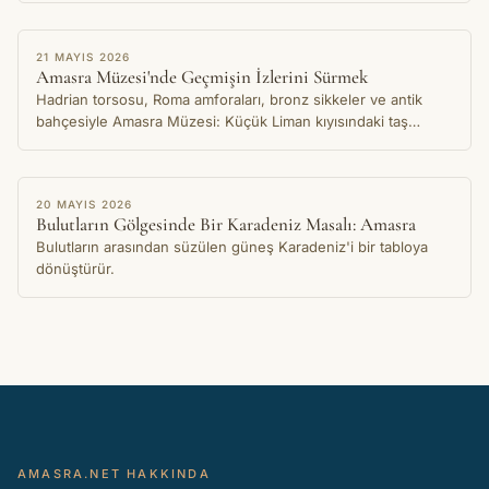
HIKAYE
21 MAYIS 2026
Amasra Müzesi'nde Geçmişin İzlerini Sürmek
Hadrian torsosu, Roma amforaları, bronz sikkeler ve antik
bahçesiyle Amasra Müzesi: Küçük Liman kıyısındaki taş
binanın koruduğu binlerce yıllık kent hafızası.
HIKAYE
20 MAYIS 2026
Bulutların Gölgesinde Bir Karadeniz Masalı: Amasra
Bulutların arasından süzülen güneş Karadeniz'i bir tabloya
dönüştürür.
AMASRA.NET HAKKINDA