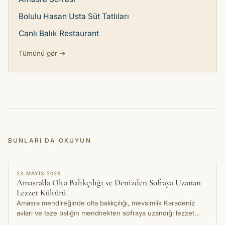
Bolulu Hasan Usta Süt Tatlıları
Canlı Balık Restaurant
Tümünü gör →
BUNLARI DA OKUYUN
HIKAYE
23 MAYIS 2026
Amasra'da Olta Balıkçılığı ve Denizden Sofraya Uzanan
Lezzet Kültürü
Amasra mendireğinde olta balıkçılığı, mevsimlik Karadeniz
avları ve taze balığın mendirekten sofraya uzandığı lezzet
kültürü üzerine bir hikaye.