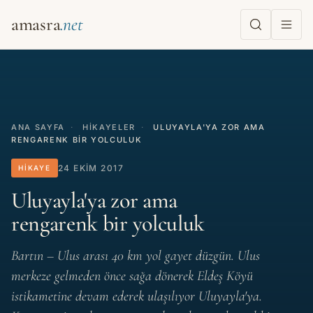
amasra
ANA SAYFA
·
HIKAYELER
·
ULUYAYLA'YA ZOR AMA
RENGARENK BIR YOLCULUK
24 EKIM 2017
HIKAYE
Uluyayla'ya zor ama
rengarenk bir yolculuk
Bartın – Ulus arası 40 km yol gayet düzgün. Ulus
merkeze gelmeden önce sağa dönerek Eldeş Köyü
istikametine devam ederek ulaşılıyor Uluyayla'ya.