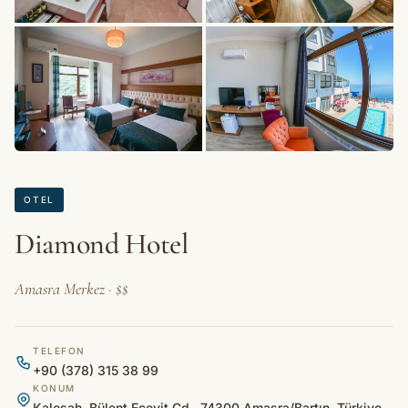
+56 fotoğraf
OTEL
Diamond Hotel
Amasra Merkez · $$
TELEFON
+90 (378) 315 38 99
KONUM
Kaleşah, Bülent Ecevit Cd., 74300 Amasra/Bartın, Türkiye