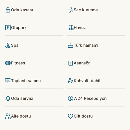
Oda kasası
Saç kurutma
Otopark
Havuz
Spa
Türk hamamı
Fitness
Asansör
Toplantı salonu
Kahvaltı dahil
Oda servisi
7/24 Resepsiyon
Aile dostu
Çift dostu