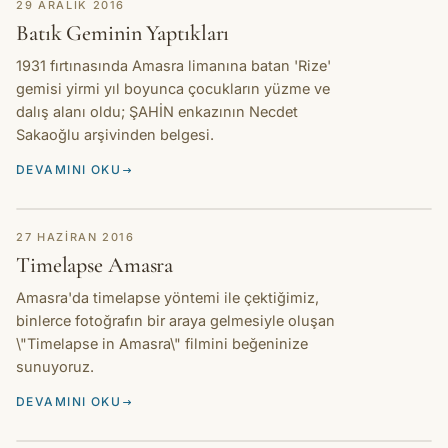
HIKAYE
29 ARALIK 2016
Batık Geminin Yaptıkları
1931 fırtınasında Amasra limanına batan 'Rize'
gemisi yirmi yıl boyunca çocukların yüzme ve
dalış alanı oldu; ŞAHİN enkazının Necdet
Sakaoğlu arşivinden belgesi.
DEVAMINI OKU
HIKAYE
27 HAZIRAN 2016
Timelapse Amasra
Amasra'da timelapse yöntemi ile çektiğimiz,
binlerce fotoğrafın bir araya gelmesiyle oluşan
\"Timelapse in Amasra\" filmini beğeninize
sunuyoruz.
DEVAMINI OKU