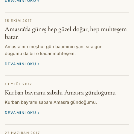
DEVAMINI OKU
HIKAYE
15 EKIM 2017
Amasra'da güneş hep güzel doğar, hep muhteşem
batar.
Amasra'nın meşhur gün batımının yanı sıra gün
doğumu da bir o kadar muhteşem.
DEVAMINI OKU
HIKAYE
1 EYLÜL 2017
Kurban bayramı sabahı Amasra gündoğumu
Kurban bayramı sabahı Amasra gündoğumu.
DEVAMINI OKU
HIKAYE
27 HAZIRAN 2017