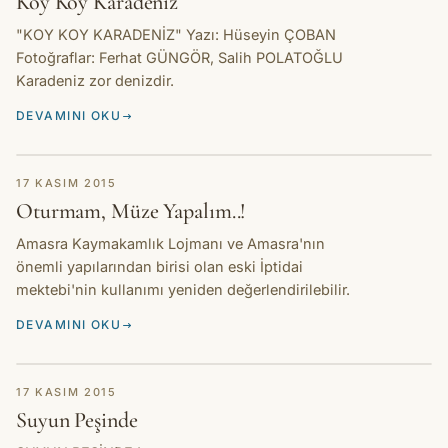
Koy Koy Karadeniz
"KOY KOY KARADENİZ" Yazı: Hüseyin ÇOBAN
Fotoğraflar: Ferhat GÜNGÖR, Salih POLATOĞLU
Karadeniz zor denizdir.
DEVAMINI OKU
HIKAYE
17 KASIM 2015
Oturmam, Müze Yapalım..!
Amasra Kaymakamlık Lojmanı ve Amasra'nın
önemli yapılarından birisi olan eski İptidai
mektebi'nin kullanımı yeniden değerlendirilebilir.
DEVAMINI OKU
HIKAYE
17 KASIM 2015
Suyun Peşinde