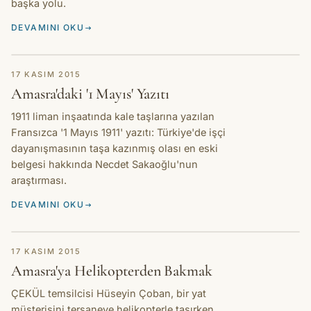
başka yolu.
DEVAMINI OKU
HIKAYE
17 KASIM 2015
Amasra'daki '1 Mayıs' Yazıtı
1911 liman inşaatında kale taşlarına yazılan
Fransızca '1 Mayıs 1911' yazıtı: Türkiye'de işçi
dayanışmasının taşa kazınmış olası en eski
belgesi hakkında Necdet Sakaoğlu'nun
araştırması.
DEVAMINI OKU
HIKAYE
17 KASIM 2015
Amasra'ya Helikopterden Bakmak
ÇEKÜL temsilcisi Hüseyin Çoban, bir yat
müşterisini tersaneye helikopterle taşırken