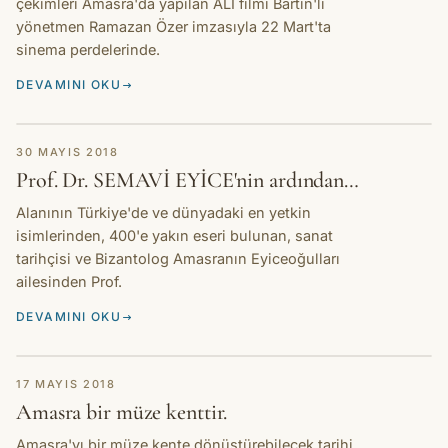
çekimleri Amasra'da yapılan ALİ filmi Bartın'lı
yönetmen Ramazan Özer imzasıyla 22 Mart'ta
sinema perdelerinde.
DEVAMINI OKU
HIKAYE
30 MAYIS 2018
Prof. Dr. SEMAVİ EYİCE'nin ardından…
Alanının Türkiye'de ve dünyadaki en yetkin
isimlerinden, 400'e yakın eseri bulunan, sanat
tarihçisi ve Bizantolog Amasranın Eyiceoğulları
ailesinden Prof.
DEVAMINI OKU
HIKAYE
17 MAYIS 2018
Amasra bir müze kenttir.
Amasra'yı bir müze kente dönüştürebilecek tarihi