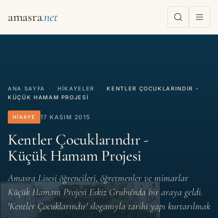
amasra
ANA SAYFA
·
HIKAYELER
·
KENTLER ÇOCUKLARINDIR -
KÜÇÜK HAMAM PROJESI
17 KASIM 2015
HIKAYE
Kentler Çocuklarındır -
Küçük Hamam Projesi
Amasra Lisesi öğrencileri, öğretmenler ve mimarlar
Küçük Hamam Projesi Eskiz Grubu'nda bir araya geldi.
'Kentler Çocuklarındır' sloganıyla tarihi yapı kurtarılmak