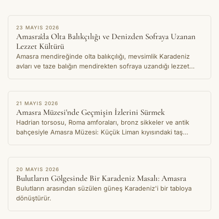
HIKAYE
23 MAYIS 2026
Amasra'da Olta Balıkçılığı ve Denizden Sofraya Uzanan
Lezzet Kültürü
Amasra mendireğinde olta balıkçılığı, mevsimlik Karadeniz
avları ve taze balığın mendirekten sofraya uzandığı lezzet
kültürü üzerine bir hikaye.
HIKAYE
21 MAYIS 2026
Amasra Müzesi'nde Geçmişin İzlerini Sürmek
Hadrian torsosu, Roma amforaları, bronz sikkeler ve antik
bahçesiyle Amasra Müzesi: Küçük Liman kıyısındaki taş
binanın koruduğu binlerce yıllık kent hafızası.
HIKAYE
20 MAYIS 2026
Bulutların Gölgesinde Bir Karadeniz Masalı: Amasra
Bulutların arasından süzülen güneş Karadeniz'i bir tabloya
dönüştürür.