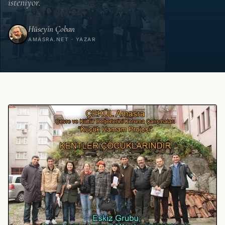
isteniyor.
Hüseyin Çoban
AMASRA.NET · YAZAR