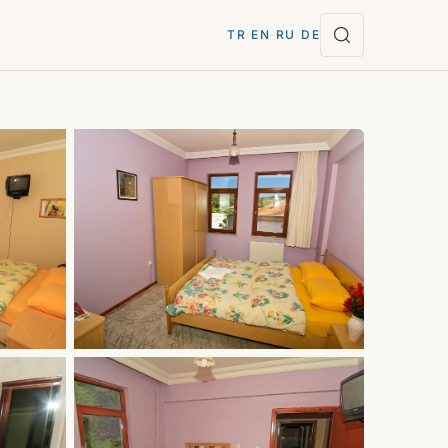
TR
·
EN
·
RU
·
DE