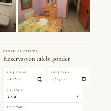
+23 fotoğraf
ÖZMENLER OTEL'DA
Rezervasyon talebi gönder
GIRIŞ TARIHI
ÇIKIŞ TARIHI
KIŞI SAYISI
AD SOYAD
*