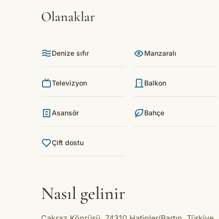
Olanaklar
Denize sıfır
Manzaralı
Televizyon
Balkon
Asansör
Bahçe
Çift dostu
Nasıl gelinir
Çakraz Köprüsü, 74310 Hatipler/Bartın, Türkiye