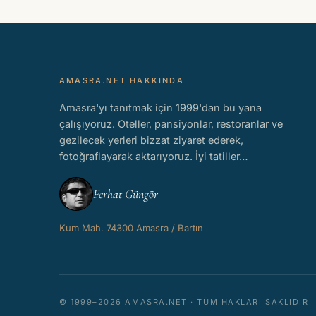
AMASRA.NET HAKKINDA
Amasra'yı tanıtmak için 1999'dan bu yana
çalışıyoruz. Oteller, pansiyonlar, restoranlar ve
gezilecek yerleri bizzat ziyaret ederek,
fotoğraflayarak aktarıyoruz. İyi tatiller…
Ferhat Güngör
Kum Mah. 74300 Amasra / Bartın
© 1999–2026 AMASRA.NET · TÜM HAKLARI SAKLIDIR