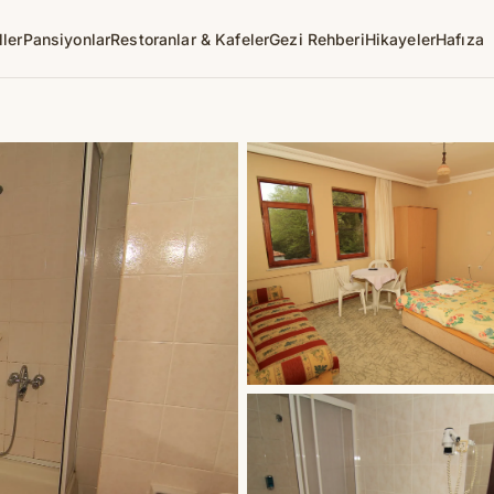
ller
Pansiyonlar
Restoranlar & Kafeler
Gezi Rehberi
Hikayeler
Hafıza