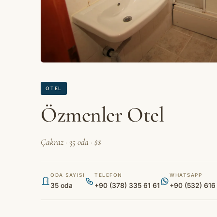
OTEL
Özmenler Otel
Çakraz · 35 oda · $$
ODA SAYISI
TELEFON
WHATSAPP
35 oda
+90 (378) 335 61 61
+90 (532) 616