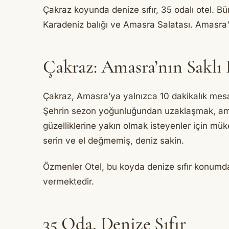
Çakraz koyunda denize sıfır, 35 odalı otel. B
Karadeniz balığı ve Amasra Salatası. Amasra'y
Çakraz: Amasra’nın Saklı
Çakraz, Amasra’ya yalnızca 10 dakikalık mesa
Şehrin sezon yoğunluğundan uzaklaşmak, ama
güzelliklerine yakın olmak isteyenler için m
serin ve el değmemiş, deniz sakin.
Özmenler Otel, bu koyda denize sıfır konumda
vermektedir.
35 Oda, Denize Sıfır