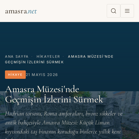
amasra
ANA SAYFA
·
HIKAYELER
·
AMASRA MÜZESI'NDE
GEÇMIŞIN İZLERINI SÜRMEK
21 MAYIS 2026
HIKAYE
Amasra Müzesi'nde
Geçmişin İzlerini Sürmek
Hadrian torsosu, Roma amforaları, bronz sikkeler ve
antik bahçesiyle Amasra Müzesi: Küçük Liman
kıyısındaki taş binanın koruduğu binlerce yıllık kent