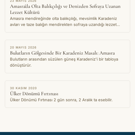
23 MAYIS 2026
Amasra'da Olta Balıkçılığı ve Denizden Sofraya Uzanan
Lezzet Kültürü
Amasra mendireğinde olta balıkçılığı, mevsimlik Karadeniz
avları ve taze balığın mendirekten sofraya uzandığı lezzet
kültürü üzerine bir hikaye.
HIKAYE
20 MAYIS 2026
Bulutların Gölgesinde Bir Karadeniz Masalı: Amasra
Bulutların arasından süzülen güneş Karadeniz'i bir tabloya
dönüştürür.
HIKAYE
30 KASIM 2020
Ülker Dönümü Fırtınası
Ülker Dönümü Fırtınası 2 gün sonra, 2 Aralık ta esebilir.