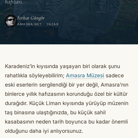
hafızası.
Ferhat Güngör
AMASRA.NET · YAZAR
Karadeniz’in kıyısında yaşayan biri olarak şunu
rahatlıkla söyleyebilirim;
Amasra Müzesi
sadece
eski eserlerin sergilendiği bir yer değil, Amasra’nın
binlerce yıllık hafızasının korunduğu özel bir kültür
durağıdır. Küçük Liman kıyısında yürüyüp müzenin
taş binasına ulaştığınızda, bu küçük sahil
kasabasının neden tarih boyunca bu kadar önemli
olduğunu daha iyi anlıyorsunuz.