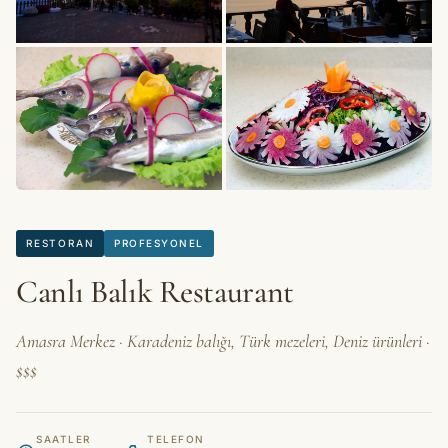
+2 fotoğraf
RESTORAN
PROFESYONEL
Canlı Balık Restaurant
Amasra Merkez · Karadeniz balığı, Türk mezeleri, Deniz ürünleri ·
$$$
SAATLER
TELEFON