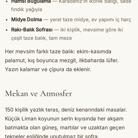
Hamsi Buğulama
— Karadeniz’in ikonik balığı, sade
fındık yağıyla
Midye Dolma
— yerel taze midye, ev yapımı iç harç
Rakı-Balık Sofrası
— iki kişilik, mevsime göre iki
çeşit taze balık, tam meze
Her mevsim farklı taze balık: ekim-kasımda
palamut, kış boyunca mezgit, ilkbaharda lüfer.
Yazın kalamar ve çipura da eklenir.
Mekan ve Atmosfer
150 kişilik yazlık teras, deniz kenarındaki masalar.
Küçük Liman koyunun serin kıyısında her akşam
batmakta olan güneş, martılar ve uzaktan geçen
tekneler eşliğinde unutulmaz bir sofra.