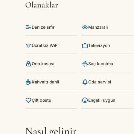
Olanaklar
Denize sıfır
Manzaralı
Ücretsiz WiFi
Televizyon
Oda kasası
Saç kurutma
Kahvaltı dahil
Oda servisi
Çift dostu
Engelli uygun
Nasıl gelinir