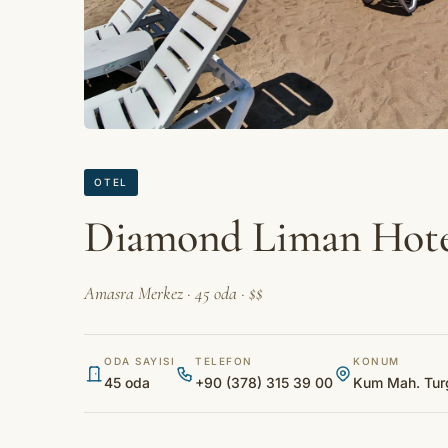
OTEL
Diamond Liman Hote
Amasra Merkez · 45 oda · $$
ODA SAYISI
TELEFON
KONUM
45 oda
+90 (378) 315 39 00
Kum Mah. Turg