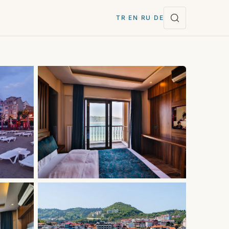
TR
·
EN
·
RU
·
DE