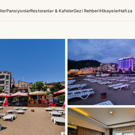
ller
Pansiyonlar
Restoranlar & Kafeler
Gezi Rehberi
Hikayeler
Hafıza