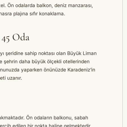
otel. Ön odalarda balkon, deniz manzarası,
asra plajına sıfır konaklama.
 45 Oda
yı şeridine sahip noktası olan Büyük Liman
e şehrin daha büyük ölçekli otellerinden
balonunuzda yaparken önünüzde Karadeniz’in
ti uzanır.
kmaktadır. Ön odaların balkonu, sabah
ercih edilen bir nokta haline gelmektedir.