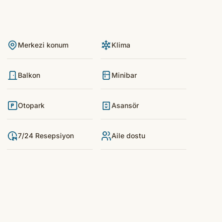
Merkezi konum
Klima
Balkon
Minibar
Otopark
Asansör
7/24 Resepsiyon
Aile dostu