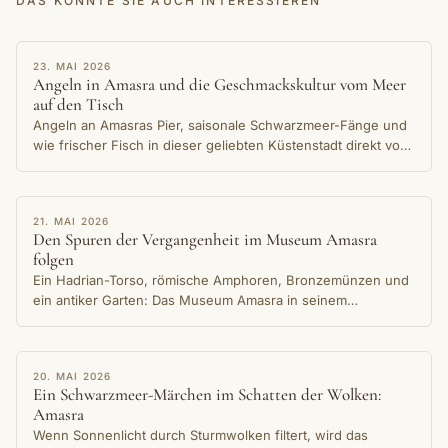
DAS KÖNNTE SIE AUCH INTERESSIEREN
ERZÄHLUNG
23. MAI 2026
Angeln in Amasra und die Geschmackskultur vom Meer
auf den Tisch
Angeln an Amasras Pier, saisonale Schwarzmeer-Fänge und
wie frischer Fisch in dieser geliebten Küstenstadt direkt vom
Wasser auf den Tisch kommt.
ERZÄHLUNG
21. MAI 2026
Den Spuren der Vergangenheit im Museum Amasra
folgen
Ein Hadrian-Torso, römische Amphoren, Bronzemünzen und
ein antiker Garten: Das Museum Amasra in seinem
Steingebäude am Kleinen-Hafen-Ufer bewahrt die
jahrtausendealte Erinnerung der Stadt.
ERZÄHLUNG
20. MAI 2026
Ein Schwarzmeer-Märchen im Schatten der Wolken:
Amasra
Wenn Sonnenlicht durch Sturmwolken filtert, wird das