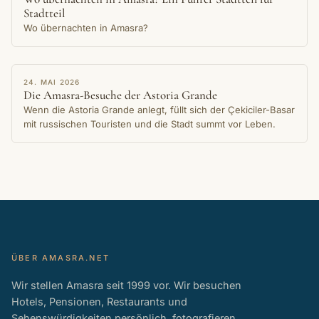
Stadtteil
Wo übernachten in Amasra?
NACHRICHTEN
24. MAI 2026
Die Amasra-Besuche der Astoria Grande
Wenn die Astoria Grande anlegt, füllt sich der Çekiciler-Basar
mit russischen Touristen und die Stadt summt vor Leben.
ÜBER AMASRA.NET
Wir stellen Amasra seit 1999 vor. Wir besuchen
Hotels, Pensionen, Restaurants und
Sehenswürdigkeiten persönlich, fotografieren