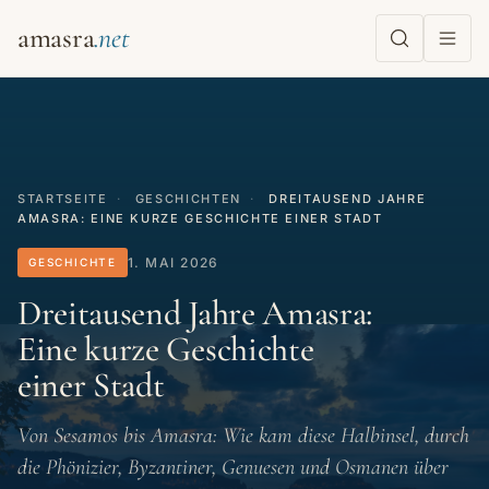
amasra
STARTSEITE
·
GESCHICHTEN
·
DREITAUSEND JAHRE
AMASRA: EINE KURZE GESCHICHTE EINER STADT
1. MAI 2026
GESCHICHTE
Dreitausend Jahre Amasra:
Eine kurze Geschichte
einer Stadt
Von Sesamos bis Amasra: Wie kam diese Halbinsel, durch
die Phönizier, Byzantiner, Genuesen und Osmanen über