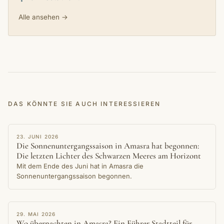
Alle ansehen →
DAS KÖNNTE SIE AUCH INTERESSIEREN
REISEFÜHRER
23. JUNI 2026
Die Sonnenuntergangssaison in Amasra hat begonnen:
Die letzten Lichter des Schwarzen Meeres am Horizont
Mit dem Ende des Juni hat in Amasra die
Sonnenuntergangssaison begonnen.
REISEFÜHRER
29. MAI 2026
Wo übernachten in Amasra? Ein Führer Stadtteil für