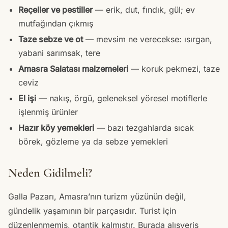
Reçeller ve pestiller
— erik, dut, fındık, gül; ev
mutfağından çıkmış
Taze sebze ve ot
— mevsim ne verecekse: ısırgan,
yabani sarımsak, tere
Amasra Salatası malzemeleri
— koruk pekmezi, taze
ceviz
El işi
— nakış, örgü, geleneksel yöresel motiflerle
işlenmiş ürünler
Hazır köy yemekleri
— bazı tezgahlarda sıcak
börek, gözleme ya da sebze yemekleri
Neden Gidilmeli?
Galla Pazarı, Amasra’nın turizm yüzünün değil,
gündelik yaşamının bir parçasıdır. Turist için
düzenlenmemiş, otantik kalmıştır. Burada alışveriş