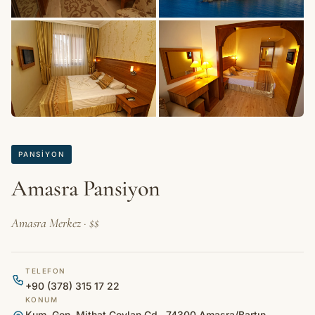
+2 fotoğraf
PANSIYON
Amasra Pansiyon
Amasra Merkez · $$
TELEFON
+90 (378) 315 17 22
KONUM
Kum, Gen. Mithat Ceylan Cd., 74300 Amasra/Bartın,