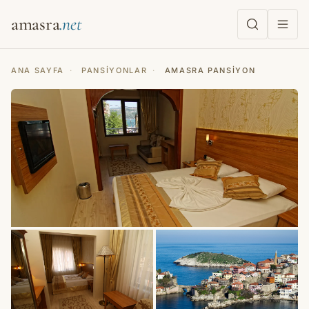
amasra
ANA SAYFA
·
PANSIYONLAR
·
AMASRA PANSIYON