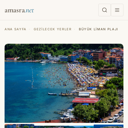
amasra
ANA SAYFA
·
GEZILECEK YERLER
·
BÜYÜK LIMAN PLAJI