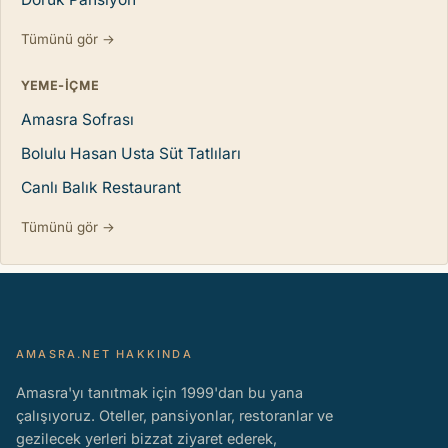
Tümünü gör →
YEME-IÇME
Amasra Sofrası
Bolulu Hasan Usta Süt Tatlıları
Canlı Balık Restaurant
Tümünü gör →
AMASRA.NET HAKKINDA
Amasra'yı tanıtmak için 1999'dan bu yana
çalışıyoruz. Oteller, pansiyonlar, restoranlar ve
gezilecek yerleri bizzat ziyaret ederek,