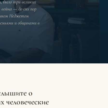
т, было три великих
 война — до сих пор
ориком Неджетом
семьями и общинами в
 слышите о
х человеческие