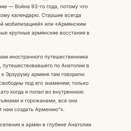
ие — Война 93-го года, потому что
кому календарю. Старшие всегда
кой мобилизацией» или «Армянским
вые крупные армянские восстания в
овам иностранного путешественника
, путешествовавшего по Анатолии в
 к Эрзуруму армяне там говорили:
свободны под его знаменем; только
 Зато когда я попал во внутреннюю
тьянами и горожанами, все они
ут нам создать Армению”».
аселения и армян в глубине Анатолии