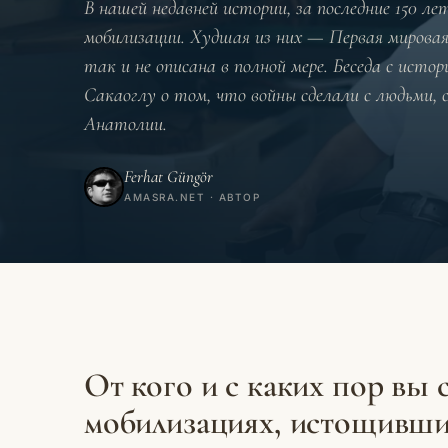
В нашей недавней истории, за последние 150 ле
мобилизации. Худшая из них — Первая мировая
так и не описана в полной мере. Беседа с ист
Сакаоглу о том, что войны сделали с людьми, 
Анатолии.
Ferhat Güngör
AMASRA.NET · АВТОР
От кого и с каких пор вы
мобилизациях, истощивши