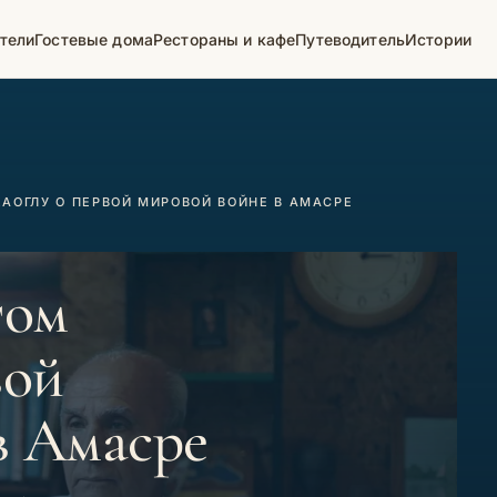
тели
Гостевые дома
Рестораны и кафе
Путеводитель
Истории
АОГЛУ О ПЕРВОЙ МИРОВОЙ ВОЙНЕ В АМАСРЕ
том
вой
в Амасре