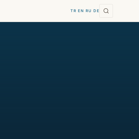
TR
·
EN
·
RU
·
DE