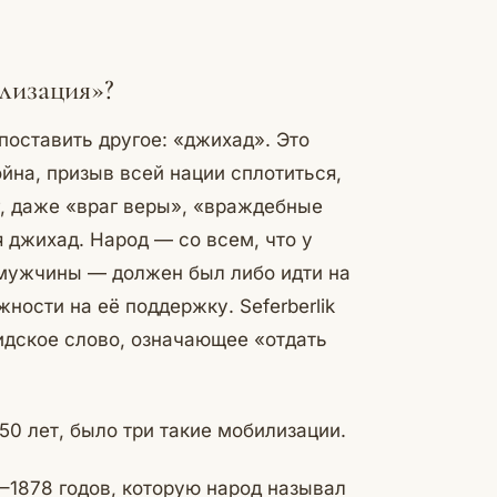
илизация»?
оставить другое: «джихад». Это
на, призыв всей нации сплотиться,
г, даже «враг веры», «враждебные
 джихад. Народ — со всем, что у
 мужчины — должен был либо идти на
ности на её поддержку. Seferberlik
идское слово, означающее «отдать
50 лет, было три такие мобилизации.
–1878 годов, которую народ называл