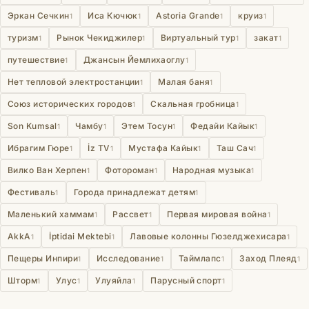
Эркан Сечкин
Иса Кючюк
Astoria Grande
круиз
1
1
1
1
туризм
Рынок Чекиджилер
Виртуальный тур
закат
1
1
1
1
путешествие
Джансын Йемлихаоглу
1
1
Нет тепловой электростанции
Малая баня
1
1
Союз исторических городов
Скальная гробница
1
1
Son Kumsal
Чамбу
Этем Тосун
Федайи Кайык
1
1
1
1
Ибрагим Гюре
İz TV
Мустафа Кайык
Таш Сач
1
1
1
1
Вилко Ван Херпен
Фотороман
Народная музыка
1
1
1
Фестиваль
Города принадлежат детям
1
1
Маленький хаммам
Рассвет
Первая мировая война
1
1
1
AkkA
İptidai Mektebi
Лавовые колонны Гюзелджехисара
1
1
1
Пещеры Инпири
Исследование
Таймлапс
Заход Плеяд
1
1
1
1
Шторм
Улус
Улуяйла
Парусный спорт
1
1
1
1