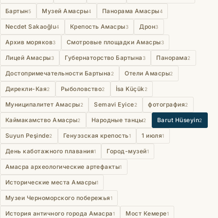
Бартын
Музей Амасры
Панорама Амасры
5
4
4
Necdet Sakaoğlu
Крепость Амасры
Дрон
4
3
3
Архив моряков
Смотровые площадки Амасры
3
3
Лицей Амасры
Губернаторство Бартына
Панорама
3
3
2
Достопримечательности Бартына
Отели Амасры
2
2
Дирекли-Кая
Рыболовство
İsa Küçük
2
2
2
Муниципалитет Амасры
Semavi Eyice
фотография
2
2
2
Каймакамство Амасры
Народные танцы
Barut Hüseyin
2
2
2
Suyun Peşinde
Генуэзская крепость
1 июля
2
1
1
День каботажного плавания
Город-музей
1
1
Амасра археологические артефакты
1
Исторические места Амасры
1
Музеи Черноморского побережья
1
История античного города Амасра
Мост Кемере
1
1