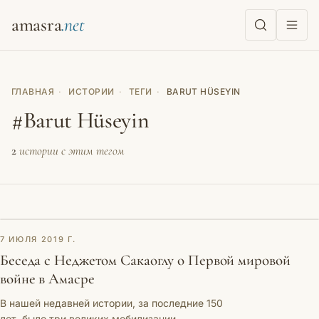
amasra
ГЛАВНАЯ
·
ИСТОРИИ
·
ТЕГИ
·
BARUT HÜSEYIN
#Barut Hüseyin
2
истории с этим тегом
ОЧЕРК
7 ИЮЛЯ 2019 Г.
Беседа с Неджетом Сакаоглу о Первой мировой
войне в Амасре
В нашей недавней истории, за последние 150
лет, было три великих мобилизации.