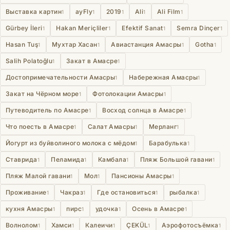
Выставка картин
ayFly
2019
Ali
Ali Film
1
1
1
1
1
Gürbey İleri
Hakan Meriçliler
Efektif Sanat
Semra Dinçer
1
1
1
1
Hasan Tuş
Мухтар Хасан
Авиастанция Амасры
Gotha
1
1
1
1
Salih Polatoğlu
Закат в Амасре
1
1
Достопримечательности Амасры
Набережная Амасры
1
1
Закат на Чёрном море
Фотолокации Амасры
1
1
Путеводитель по Амасре
Восход солнца в Амасре
1
1
Что поесть в Амасре
Салат Амасры
Мерланг
1
1
1
Йогурт из буйволиного молока с мёдом
Барабулька
1
1
Ставрида
Пеламида
Камбала
Пляж Большой гавани
1
1
1
1
Пляж Малой гавани
Мол
Пансионы Амасры
1
1
1
Проживание
Чакраз
Где остановиться
рыбалка
1
1
1
1
кухня Амасры
пирс
удочка
Осень в Амасре
1
1
1
1
Волнолом
Хамси
Калеичи
ÇEKÜL
Аэрофотосъёмка
1
1
1
1
1