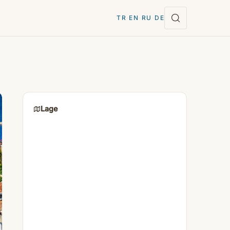
TR
·
EN
·
RU
·
DE
Lage