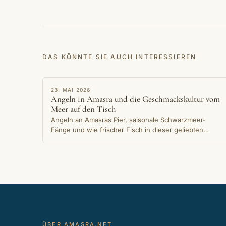
DAS KÖNNTE SIE AUCH INTERESSIEREN
ERZÄHLUNG
23. MAI 2026
Angeln in Amasra und die Geschmackskultur vom
Meer auf den Tisch
Angeln an Amasras Pier, saisonale Schwarzmeer-
Fänge und wie frischer Fisch in dieser geliebten
Küstenstadt direkt vom Wasser auf den Tisch kommt.
ÜBER AMASRA.NET