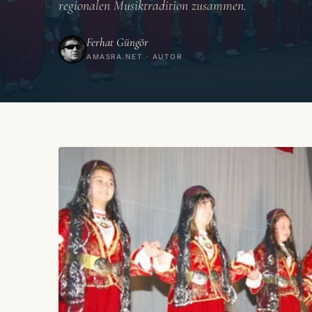
regionalen Musiktradition zusammen.
Ferhat Güngör
AMASRA.NET · AUTOR