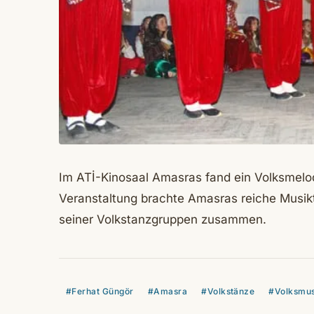
Im ATİ-Kinosaal Amasras fand ein Volksmelod
Veranstaltung brachte Amasras reiche Musiktr
seiner Volkstanzgruppen zusammen.
#Ferhat Güngör
#Amasra
#Volkstänze
#Volksmus