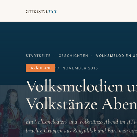
amasra
STARTSEITE
·
GESCHICHTEN
·
VOLKSMELODIEN U
17. NOVEMBER 2015
ERZÄHLUNG
Volksmelodien 
Volkstänze Abe
Ein Volksmelodien- und Volkstänze-Abend im ATİ
brachte Gruppen aus Zonguldak und Bartın zu eine