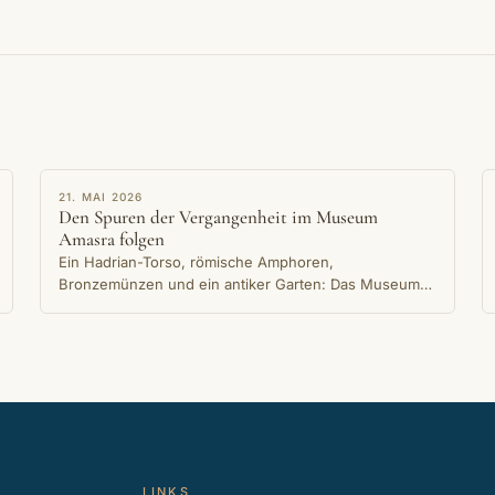
ERZÄHLUNG
21. MAI 2026
Den Spuren der Vergangenheit im Museum
Amasra folgen
Ein Hadrian-Torso, römische Amphoren,
Bronzemünzen und ein antiker Garten: Das Museum
Amasra in seinem Steingebäude am Kleinen-Hafen-
Ufer bewahrt die jahrtausendealte Erinnerung der
Stadt.
LINKS