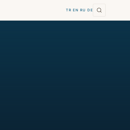
TR
·
EN
·
RU
·
DE