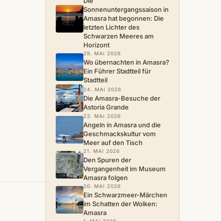
Die
Sonnenuntergangssaison in
Amasra hat begonnen: Die
letzten Lichter des
Schwarzen Meeres am
Horizont
29. MAI 2026
Wo übernachten in Amasra?
Ein Führer Stadtteil für
Stadtteil
24. MAI 2026
Die Amasra-Besuche der
Astoria Grande
23. MAI 2026
Angeln in Amasra und die
Geschmackskultur vom
Meer auf den Tisch
21. MAI 2026
Den Spuren der
Vergangenheit im Museum
Amasra folgen
20. MAI 2026
Ein Schwarzmeer-Märchen
im Schatten der Wolken:
Amasra