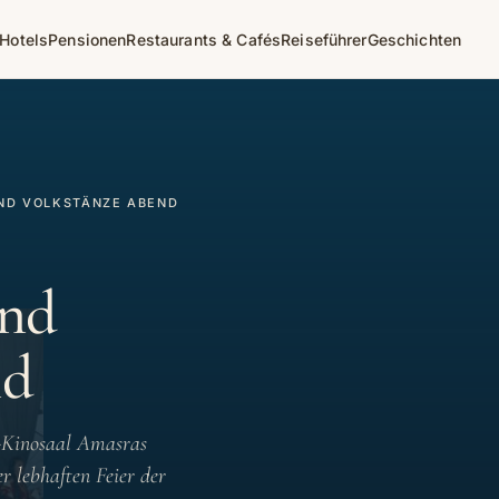
Hotels
Pensionen
Restaurants & Cafés
Reiseführer
Geschichten
ND VOLKSTÄNZE ABEND
und
nd
-Kinosaal Amasras
r lebhaften Feier der