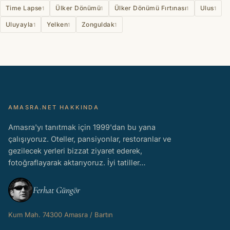
Time Lapse
Ülker Dönümü
Ülker Dönümü Fırtınası
Ulus
1
1
1
1
Uluyayla
Yelken
Zonguldak
1
1
1
AMASRA.NET HAKKINDA
Amasra'yı tanıtmak için 1999'dan bu yana
çalışıyoruz. Oteller, pansiyonlar, restoranlar ve
gezilecek yerleri bizzat ziyaret ederek,
fotoğraflayarak aktarıyoruz. İyi tatiller…
Ferhat Güngör
Kum Mah. 74300 Amasra / Bartın