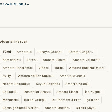
DEVAMINI OKU
DIĞER ETIKETLER
Tümü
Amasra
Hüseyin Çoban
Ferhat Güngör
38
18
17
Karadeniz
Bartın
Amasra ulaşım
Amasra yol tarifi
10
9
8
7
Amasra Panorama
Video
Tarih
Amasra Bakı Noktaları
6
6
5
5
ayFly
Amasra Yelken Kulübü
Amasra Müzesi
5
5
4
Necdet Sakaoğlu
Suyun Peşinde
Amasra Kalesi
4
4
3
Balıkçılık
Denizciler Arşivi
Amasra Lisesi
İsa Küçük
3
3
3
3
Mendirek
Bartın Valiliği
Dji Phantom 4 Pro
çakraz
3
3
2
2
Bartın gezilecek yerler
Amasra Otelleri
Direkli Kaya
2
2
2