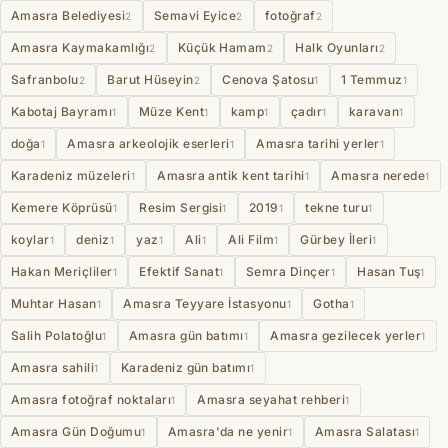
Amasra Belediyesi
Semavi Eyice
fotoğraf
2
2
2
Amasra Kaymakamlığı
Küçük Hamam
Halk Oyunları
2
2
2
Safranbolu
Barut Hüseyin
Cenova Şatosu
1 Temmuz
2
2
1
1
Kabotaj Bayramı
Müze Kent
kamp
çadır
karavan
1
1
1
1
1
doğa
Amasra arkeolojik eserleri
Amasra tarihi yerler
1
1
1
Karadeniz müzeleri
Amasra antik kent tarihi
Amasra nerede
1
1
1
Kemere Köprüsü
Resim Sergisi
2019
tekne turu
1
1
1
1
koylar
deniz
yaz
Ali
Ali Film
Gürbey İleri
1
1
1
1
1
1
Hakan Meriçliler
Efektif Sanat
Semra Dinçer
Hasan Tuş
1
1
1
1
Muhtar Hasan
Amasra Teyyare İstasyonu
Gotha
1
1
1
Salih Polatoğlu
Amasra gün batımı
Amasra gezilecek yerler
1
1
1
Amasra sahili
Karadeniz gün batımı
1
1
Amasra fotoğraf noktaları
Amasra seyahat rehberi
1
1
Amasra Gün Doğumu
Amasra'da ne yenir
Amasra Salatası
1
1
1