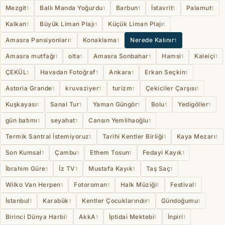
Mezgit
Ballı Manda Yoğurdu
Barbun
İstavrit
Palamut
1
1
1
1
1
Kalkan
Büyük Liman Plajı
Küçük Liman Plajı
1
1
1
Amasra Pansiyonları
Konaklama
Nerede Kalınır
1
1
1
Amasra mutfağı
olta
Amasra Sonbahar
Hamsi
Kaleiçi
1
1
1
1
1
ÇEKÜL
Havadan Fotoğraf
Ankara
Erkan Seçkin
1
1
1
1
Astoria Grande
kruvaziyer
turizm
Çekiciler Çarşısı
1
1
1
1
Kuşkayası
Sanal Tur
Yaman Güngör
Bolu
Yedigöller
1
1
1
1
1
gün batımı
seyahat
Cansın Yemlihaoğlu
1
1
1
Termik Santral İstemiyoruz
Tarihi Kentler Birliği
Kaya Mezarı
1
1
1
Son Kumsal
Çambu
Ethem Tosun
Fedayi Kayık
1
1
1
1
İbrahim Güre
İz TV
Mustafa Kayık
Taş Saç
1
1
1
1
Wilko Van Herpen
Fotoroman
Halk Müziği
Festival
1
1
1
1
İstanbul
Karabük
Kentler Çocuklarındır
Gündoğumu
1
1
1
1
Birinci Dünya Harbi
AkkA
İptidai Mektebi
İnpiri
1
1
1
1