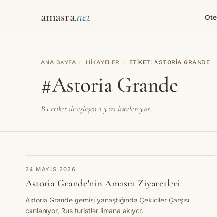
amasra
Ote
ANA SAYFA
·
HIKAYELER
·
ETIKET: ASTORIA GRANDE
#Astoria Grande
Bu etiket ile eşleşen
1
yazı listeleniyor.
HABER
24 MAYIS 2026
Astoria Grande'nin Amasra Ziyaretleri
Astoria Grande gemisi yanaştığında Çekiciler Çarşısı
canlanıyor, Rus turistler limana akıyor.