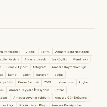
ra Panorama
Video
Tarih
Amasra Bakı Noktaları
6
6
5
5
zciler Arşivi
Amasra Lisesi
İsa Küçük
Mendirek
3
3
3
3
Semavi Eyice
fotoğraf
Amasra Kaymakamlığı
2
2
2
2
nt
kamp
çadır
karavan
doğa
1
1
1
1
1
Köprüsü
Resim Sergisi
2019
tekne turu
koylar
1
1
1
1
1
an
Amasra Teyyare İstasyonu
Gotha
1
1
1
aları
Amasra seyahat rehberi
Amasra Gün Doğumu
1
1
1
man Plajı
Küçük Liman Plajı
Amasra Pansiyonları
1
1
1