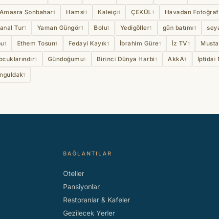
Amasra Sonbahar
Hamsi
Kaleiçi
ÇEKÜL
Havadan Fotoğraf
1
1
1
1
anal Tur
Yaman Güngör
Bolu
Yedigöller
gün batımı
sey
1
1
1
1
1
u
Ethem Tosun
Fedayi Kayık
İbrahim Güre
İz TV
Musta
1
1
1
1
1
ocuklarındır
Gündoğumu
Birinci Dünya Harbi
AkkA
İptidai
1
1
1
1
nguldak
1
BAĞLANTILAR
Oteller
Pansiyonlar
Restoranlar & Kafeler
Gezilecek Yerler