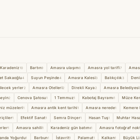
Karadeniz
Bartın
Amasra ulaşım
Amasra yol tarifi
Amas
10
9
8
7
et Sakaoğlu
Suyun Peşinde
Amasra Kalesi
Balıkçılık
Deni
4
4
3
3
ilecek yerler
Amasra Otelleri
Direkli Kaya
Amasra Belediyesi
2
2
2
seyin
Cenova Şatosu
1 Temmuz
Kabotaj Bayramı
Müze Ke
2
1
1
1
niz müzeleri
Amasra antik kent tarihi
Amasra nerede
Kemere 
1
1
1
içliler
Efektif Sanat
Semra Dinçer
Hasan Tuş
Muhtar Has
1
1
1
1
rler
Amasra sahili
Karadeniz gün batımı
Amasra fotoğraf nokt
1
1
1
Manda Yoğurdu
Barbun
İstavrit
Palamut
Kalkan
Büyük Li
1
1
1
1
1