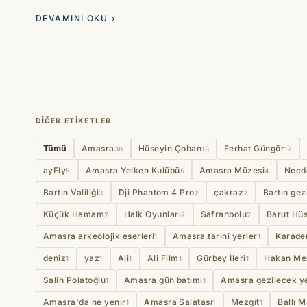
DEVAMINI OKU
DIĞER ETIKETLER
Tümü
Amasra
Hüseyin Çoban
Ferhat Güngör
38
18
17
ayFly
Amasra Yelken Kulübü
Amasra Müzesi
Necd
5
5
4
Bartın Valiliği
Dji Phantom 4 Pro
çakraz
Bartın gez
3
2
2
Küçük Hamam
Halk Oyunları
Safranbolu
Barut Hü
2
2
2
Amasra arkeolojik eserleri
Amasra tarihi yerler
Karade
1
1
deniz
yaz
Ali
Ali Film
Gürbey İleri
Hakan Mer
1
1
1
1
1
Salih Polatoğlu
Amasra gün batımı
Amasra gezilecek ye
1
1
Amasra'da ne yenir
Amasra Salatası
Mezgit
Ballı 
1
1
1