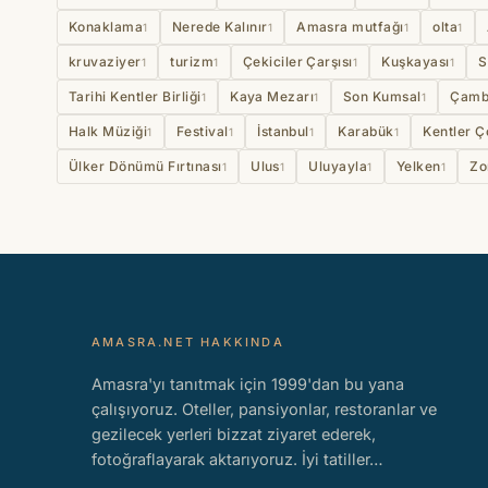
Konaklama
Nerede Kalınır
Amasra mutfağı
olta
1
1
1
1
kruvaziyer
turizm
Çekiciler Çarşısı
Kuşkayası
S
1
1
1
1
Tarihi Kentler Birliği
Kaya Mezarı
Son Kumsal
Çamb
1
1
1
Halk Müziği
Festival
İstanbul
Karabük
Kentler Ç
1
1
1
1
Ülker Dönümü Fırtınası
Ulus
Uluyayla
Yelken
Zo
1
1
1
1
AMASRA.NET HAKKINDA
Amasra'yı tanıtmak için 1999'dan bu yana
çalışıyoruz. Oteller, pansiyonlar, restoranlar ve
gezilecek yerleri bizzat ziyaret ederek,
fotoğraflayarak aktarıyoruz. İyi tatiller…