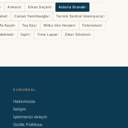
Ankara
Erkan Seçkin
Astoria Grande
1
1
1
1
ahat
Cansın Yemlihaoğlu
Termik Santral İstemiyoruz
1
1
1
fa Kayık
Taş Saç
Wilko Van Herpen
Fotoroman
1
1
1
1
 Mektebi
İnpiri
Time Lapse
Ülker Dönümü
1
1
1
1
KURUMSAL
Hakkımızda
İletişim
İşletmenizi ekleyin
Gizlilik Politikası