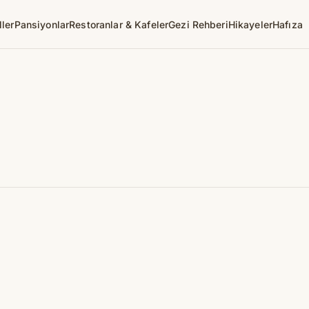
ller
Pansiyonlar
Restoranlar & Kafeler
Gezi Rehberi
Hikayeler
Hafıza