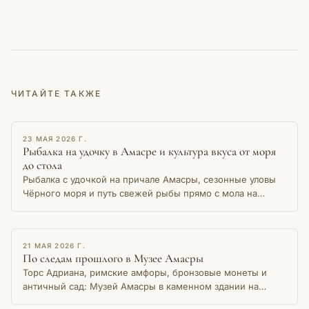
ЧИТАЙТЕ ТАКЖЕ
ОЧЕРК
23 МАЯ 2026 Г.
Рыбалка на удочку в Амасре и культура вкуса от моря
до стола
Рыбалка с удочкой на причале Амасры, сезонные уловы
Чёрного моря и путь свежей рыбы прямо с мола на
местный стол — история живой традиции.
ОЧЕРК
21 МАЯ 2026 Г.
По следам прошлого в Музее Амасры
Торс Адриана, римские амфоры, бронзовые монеты и
античный сад: Музей Амасры в каменном здании на
берегу Малой гавани хранит тысячелетнюю память