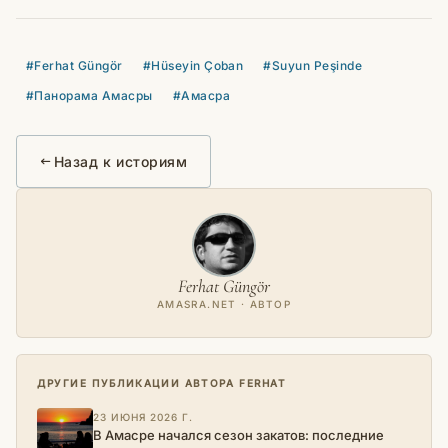
#Ferhat Güngör
#Hüseyin Çoban
#Suyun Peşinde
#Панорама Амасры
#Амасра
Назад к историям
Ferhat Güngör
AMASRA.NET · АВТОР
ДРУГИЕ ПУБЛИКАЦИИ АВТОРА FERHAT
23 ИЮНЯ 2026 Г.
В Амасре начался сезон закатов: последние