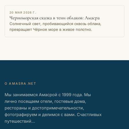
города.
ОЧЕРК
20 МАЯ 2026 Г.
Черноморская сказка в тени облаков: Амасра
Солнечный свет, пробивающийся сквозь облака,
превращает Чёрное море в живое полотно.
О AMASRA.NET
Мы занимаемся Амасрой с 1999 года. Мы
лично посещаем отели, гостевые дома,
рестораны и достопримечательности,
фотографируем и делимся с вами. Счастливых
путешествий…