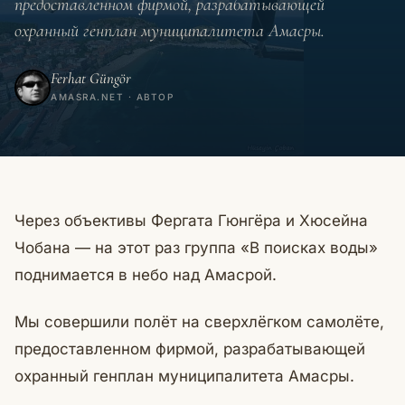
предоставленном фирмой, разрабатывающей
охранный генплан муниципалитета Амасры.
Ferhat Güngör
AMASRA.NET · АВТОР
Через объективы Фергата Гюнгёра и Хюсейна
Чобана — на этот раз группа «В поисках воды»
поднимается в небо над Амасрой.
Мы совершили полёт на сверхлёгком самолёте,
предоставленном фирмой, разрабатывающей
охранный генплан муниципалитета Амасры.