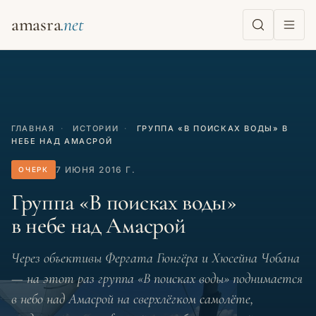
amasra
ГЛАВНАЯ
·
ИСТОРИИ
·
ГРУППА «В ПОИСКАХ ВОДЫ» В
НЕБЕ НАД АМАСРОЙ
7 ИЮНЯ 2016 Г.
ОЧЕРК
Группа «В поисках воды»
в небе над Амасрой
Через объективы Фергата Гюнгёра и Хюсейна Чобана
— на этот раз группа «В поисках воды» поднимается
в небо над Амасрой на сверхлёгком самолёте,