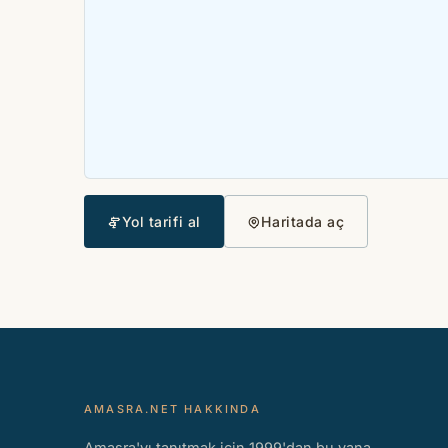
Yol tarifi al
Haritada aç
AMASRA.NET HAKKINDA
Amasra'yı tanıtmak için 1999'dan bu yana