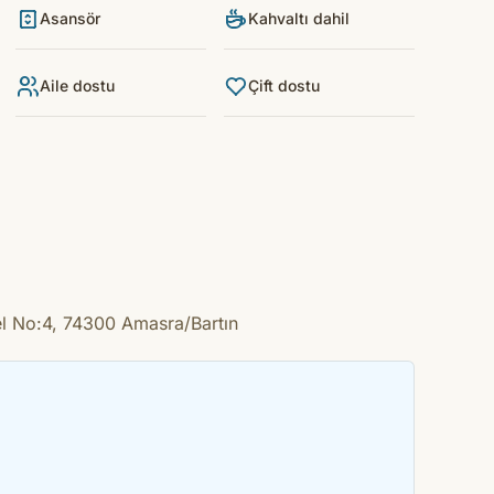
Asansör
Kahvaltı dahil
Aile dostu
Çift dostu
el No:4, 74300 Amasra/Bartın