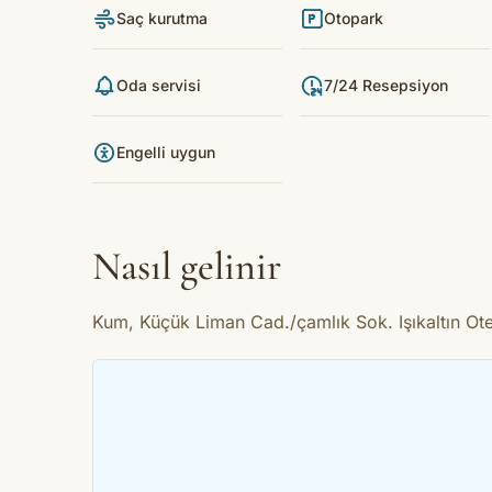
Saç kurutma
Otopark
Oda servisi
7/24 Resepsiyon
Engelli uygun
Nasıl gelinir
Kum, Küçük Liman Cad./çamlık Sok. Işıkaltın Ot