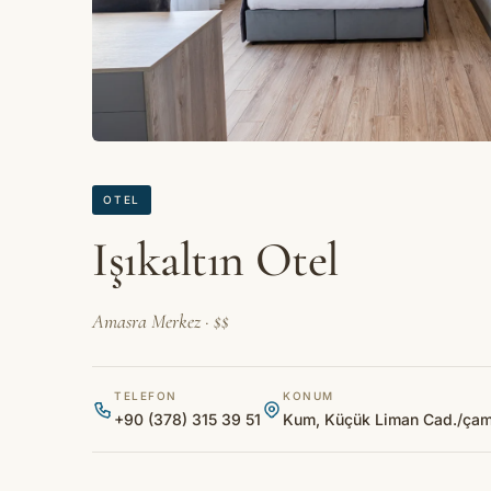
OTEL
Işıkaltın Otel
Amasra Merkez · $$
TELEFON
KONUM
+90 (378) 315 39 51
Kum, Küçük Liman Cad./çamlı