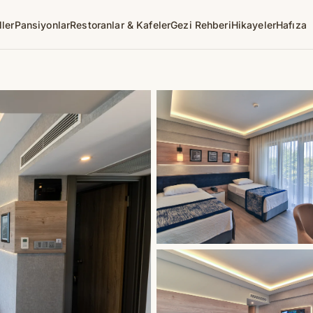
ller
Pansiyonlar
Restoranlar & Kafeler
Gezi Rehberi
Hikayeler
Hafıza