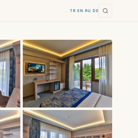
TR
·
EN
·
RU
·
DE