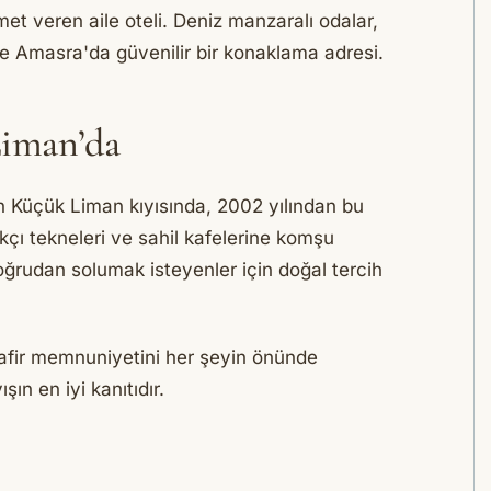
t veren aile oteli. Deniz manzaralı odalar,
le Amasra'da güvenilir bir konaklama adresi.
Liman’da
an Küçük Liman kıyısında, 2002 yılından bu
çı tekneleri ve sahil kafelerine komşu
ğrudan solumak isteyenler için doğal tercih
misafir memnuniyetini her şeyin önünde
ın en iyi kanıtıdır.