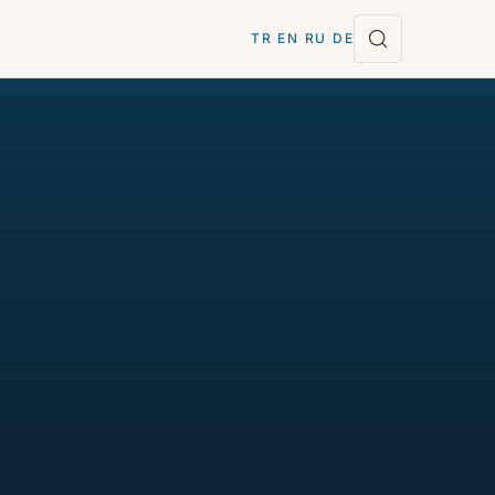
TR
·
EN
·
RU
·
DE