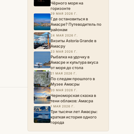
Чёрного моря на
горизонте
29 МАЯ 2026 Г.
Где остановиться в
Амасре? Путеводитель по
районам
24 МАЯ 2026 Г.
Визиты Astoria Grande в
Амасру
23 МАЯ 2026 Г.
Рыбалка на удочку в
Амасре и культура вкуса
от моря до стола
21 МАЯ 2026 Г.
По следам прошлого в
Музее Амасры
20 МАЯ 2026 Г.
Черноморская сказка в
тени облаков: Амасра
1 МАЯ 2026 Г.
Три тысячи лет Амасры:
краткая история одного
города