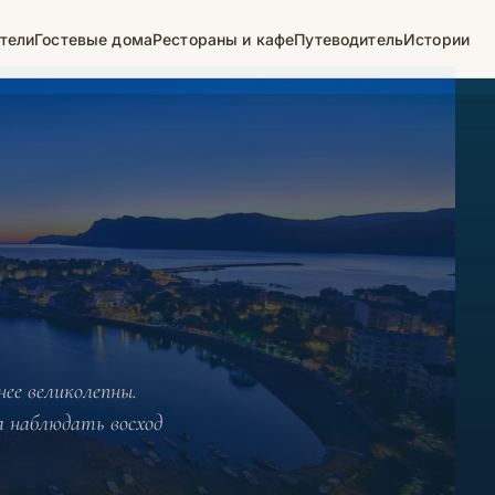
тели
Гостевые дома
Рестораны и кафе
Путеводитель
Истории
ее великолепны.
 наблюдать восход