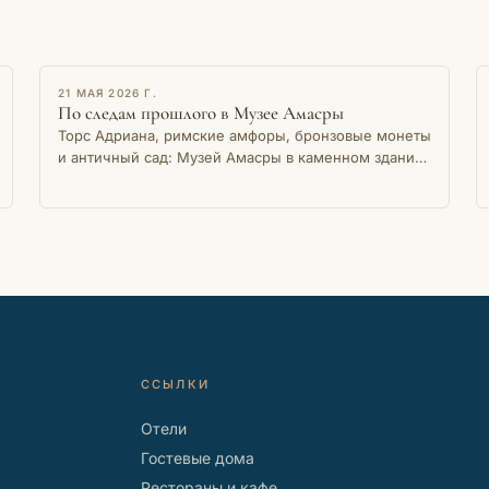
ОЧЕРК
21 МАЯ 2026 Г.
По следам прошлого в Музее Амасры
Торс Адриана, римские амфоры, бронзовые монеты
и античный сад: Музей Амасры в каменном здании
на берегу Малой гавани хранит тысячелетнюю
память города.
ССЫЛКИ
Отели
Гостевые дома
Рестораны и кафе