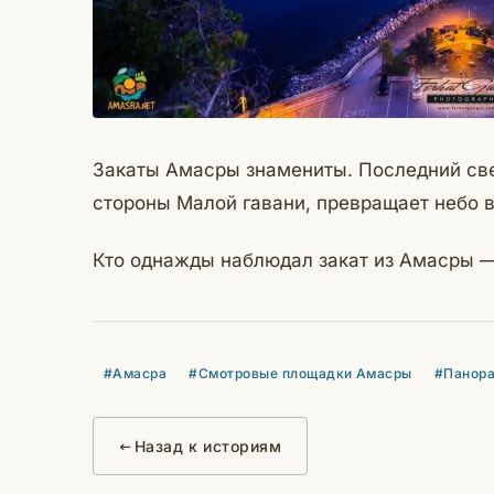
Закаты Амасры знамениты. Последний све
стороны Малой гавани, превращает небо 
Кто однажды наблюдал закат из Амасры — 
#Амасра
#Смотровые площадки Амасры
#Панор
Назад к историям