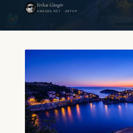
Ferhat Güngör
AMASRA.NET · АВТОР