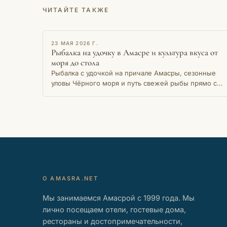
ЧИТАЙТЕ ТАКЖЕ
ОЧЕРК
23 МАЯ 2026 Г.
Рыбалка на удочку в Амасре и культура вкуса от
моря до стола
Рыбалка с удочкой на причале Амасры, сезонные
уловы Чёрного моря и путь свежей рыбы прямо с
мола на местный стол — история живой традиции.
О AMASRA.NET
Мы занимаемся Амасрой с 1999 года. Мы
лично посещаем отели, гостевые дома,
рестораны и достопримечательности,