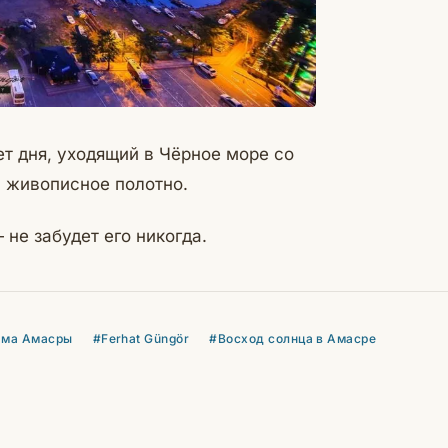
т дня, уходящий в Чёрное море со
в живописное полотно.
не забудет его никогда.
ама Амасры
#Ferhat Güngör
#Восход солнца в Амасре