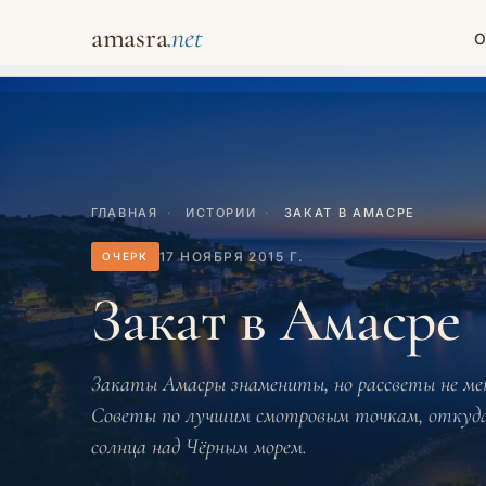
amasra
О
ГЛАВНАЯ
·
ИСТОРИИ
·
ЗАКАТ В АМАСРЕ
17 НОЯБРЯ 2015 Г.
ОЧЕРК
Закат в Амасре
Закаты Амасры знамениты, но рассветы не мен
Советы по лучшим смотровым точкам, откуда
солнца над Чёрным морем.